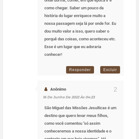
onde dormir, comer, em que época ir e
como chegar. Saber um pouco da
história do lugar enriquece muito a
nossa passagem seja lá por onde for. Eu
dou muito valor a isso, quero saber o
porquê das coisas, como aconteceu etc.
Esse é um lugar que eu adoraria
conhecer!
Responder
Excluir
Anônimo
16 De Junho De 2022 Às 04:23
São Miguel das Missões Jesuíticas é um
destino que quero levar meus filhos,
como você comentou "só assim
conheceremos a nossa identidade e o
contexto em que hoje vivemos". Há