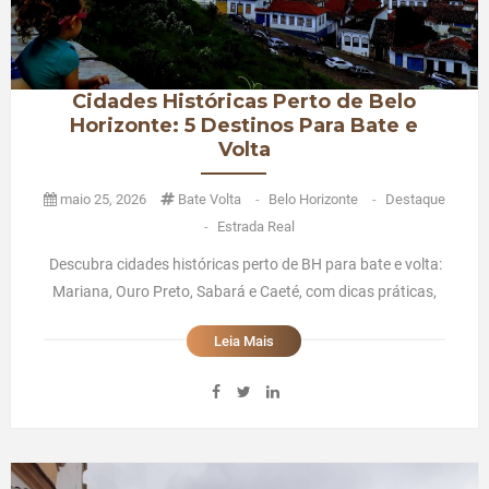
Cidades Históricas Perto de Belo
Horizonte: 5 Destinos Para Bate e
Volta
maio 25, 2026
Bate Volta
-
Belo Horizonte
-
Destaque
-
Estrada Real
Descubra cidades históricas perto de BH para bate e volta:
Mariana, Ouro Preto, Sabará e Caeté, com dicas práticas,
roteiros em família e onde se hospedar no Tauá
Leia Mais
Caeté.Cidades Históricas Perto de Belo Horizonte: 5
Destinos Perfeitos Para Bate e Volta em FamíliaSe você
mora em Belo Horiz ...