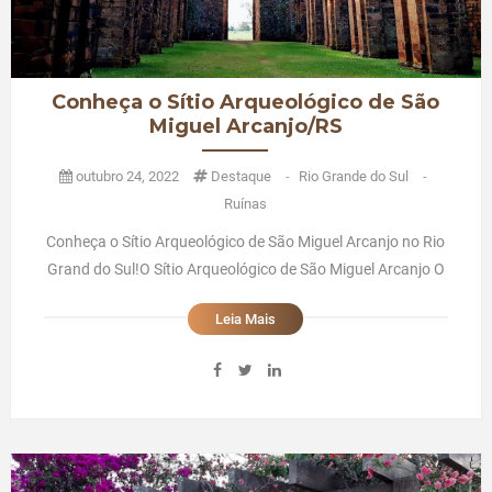
Conheça o Sítio Arqueológico de São
Miguel Arcanjo/RS
outubro 24, 2022
Destaque
-
Rio Grande do Sul
-
Ruínas
Conheça o Sítio Arqueológico de São Miguel Arcanjo no Rio
Grand do Sul!O Sítio Arqueológico de São Miguel Arcanjo O
Sítio Arqueológico de São Miguel Arcanjo está localizado no
Leia Mais
município de São Miguel das Missões, na região noroeste
do Estado do Rio Grande do Sul, microrregião de Santo Âng
...