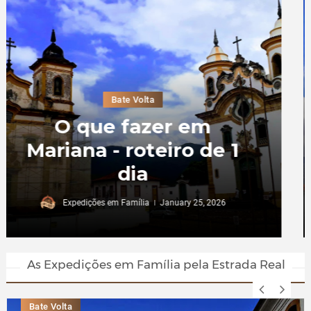
Bate Volta
Museu da Inconfidência
em Ouro Preto:
História, Acervo e
Visitação
Expedições em Família
May 22, 2025
As Expedições em Família pela Estrada Real
Bate Volta