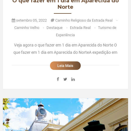
O que fazer em 1 dia em Aparecida do
Norte
setembro 05, 2022
Caminho Religioso da Estrada Real
-
Caminho Velho
-
Destaque
-
Estrada Real
-
Turismo de
Experiência
Veja agora o que fazer em 1 dia em Aparecida do Norte O
que fazer em 1 dia em Aparecida do NorteA expedição em
Aparecida do Norte - O que fazer em 1 dia em Aparecida do
Leia Mais
NorteConhecemos a cidade de Aparecida do Norte durante
as nossas Expedições em Família pela Estrada Real!A
cidade de tur ...