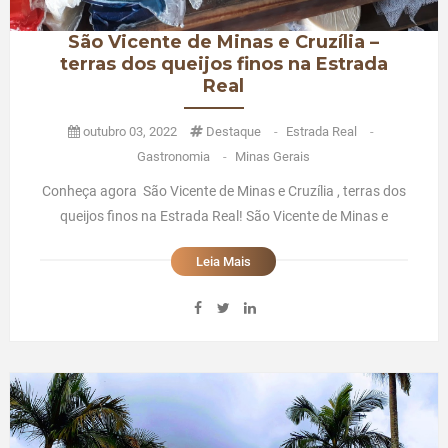
São Vicente de Minas e Cruzília –
terras dos queijos finos na Estrada
Real
outubro 03, 2022
Destaque
-
Estrada Real
-
Gastronomia
-
Minas Gerais
Conheça agora São Vicente de Minas e Cruzília , terras dos
queijos finos na Estrada Real! São Vicente de Minas e
Cruzília – terras dos queijos finos na Estrada RealTrazemos
Leia Mais
hoje duas super dicas de destinos no interior de Minas
Gerais, ao longo da Estrada Real que, além de outros
atrativ ...