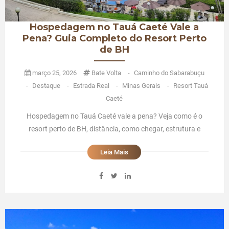
Hospedagem no Tauá Caeté Vale a
Pena? Guia Completo do Resort Perto
de BH
março 25, 2026
Bate Volta
-
Caminho do Sabarabuçu
-
Destaque
-
Estrada Real
-
Minas Gerais
-
Resort Tauá
Caeté
Hospedagem no Tauá Caeté vale a pena? Veja como é o
resort perto de BH, distância, como chegar, estrutura e
dicas para viajar em família.Hospedagem no Tauá Caeté
Leia Mais
Vale a Pena? Guia Completo do Resort Perto de
BHHospedagem no Tauá Caeté Vale a Pena Para Quem
Mora em BH? - Guia Completo do ...