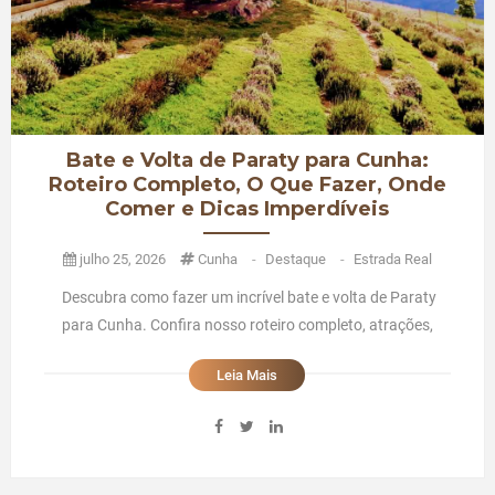
Bate e Volta de Paraty para Cunha:
Roteiro Completo, O Que Fazer, Onde
Comer e Dicas Imperdíveis
julho 25, 2026
Cunha
-
Destaque
-
Estrada Real
Descubra como fazer um incrível bate e volta de Paraty
para Cunha. Confira nosso roteiro completo, atrações,
restaurantes, Lavandários, Estrada Real e dicas para toda
Leia Mais
a família.Bate e Volta de Paraty para Cunha: um dos
passeios mais bonitos que fizemos em famíliaMatriz da
cidade de cunha ...