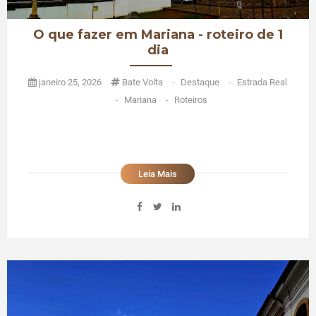
O que fazer em Mariana - roteiro de 1
dia
janeiro 25, 2026
Bate Volta
-
Destaque
-
Estrada Real
-
Mariana
-
Roteiros
Leia Mais