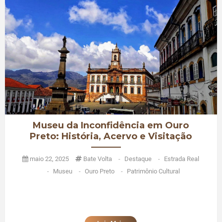
Museu da Inconfidência em Ouro
Preto: História, Acervo e Visitação
maio 22, 2025
Bate Volta
-
Destaque
-
Estrada Real
-
Museu
-
Ouro Preto
-
Patrimônio Cultural