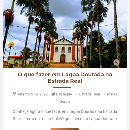
O que fazer em Lagoa Dourada na
Estrada Real
setembro 19, 2022
Destaque
-
Estrada Real
-
Minas
Gerais
Conheça agora o que fazer em Lagoa Dourada na Estrada
Real, a terra do rocambole!O que fazer em Lagoa Dourada
na Estrada Real No Caminho Velho da Estrada Real está o